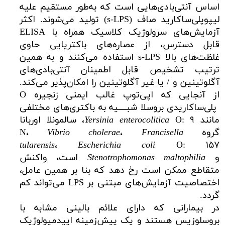
اساس آنتی‌بادی‌هایی است که به‌طور مستقیم علیه
لیپوپلی‌ساکارید صاف (s-LPS) تولید می‌شوند. اکثر
آزمایش‌های سرولوژیک کلاسیک همراه با ELISA
قابل دسترس، از عصاره‌های باکتریایی حاوی
غلظت‌های بالا s-LPS استفاده می‌کنند و به همین
ترتیب تشخیص قابل اطمینان آنتی‌بادی‌های
آگلوتینین و / یا غیر آگلوتینین را امکان‌پذیر می‌کند.
از آنجایی که اپی‌توپ غالب ایمنی زنجیره O
پلی‌ساکاریدی بروسلا شبــــیه به باکتری‌های مختلفی
مانند
Yersinia enterocolitica
O: ۹، سالمونلا اوربانا
گروه N،
Francisella
،
Vibrio cholerae
tularensis
،
Escherichia coli
O: ۱۵۷
و
Stenotrophomonas maltophilia
است، واکنش
متقاطع ممکن است رخ دهد که بنا بر همین عامل،
اختصاصیت آزمایش‌های مبتنی بر LPS می‌تواند کم
گردد.
در بیمارانی که دارای علائم بالینی مشابه با
بروسلوزیس هستند و یک پیش‌زمینه اپیدمیولوژیک