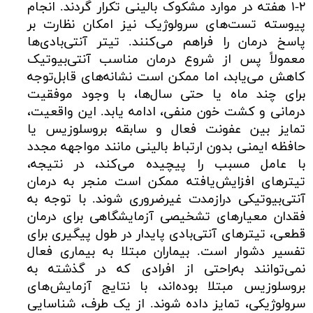
۲-۱ هفته در موارد مشکوک بالینی تکرار گردند. انجام
پیوسته تست‌های سرولوژیک نیز امکان نظارت بر
پاسخ درمان را فراهم می‌کنند. تیتر آنتی‌بادی‌ها
معمولاً پس از شروع درمان مناسب آنتی‌بیوتیک
کاهش می‌یابد، اما ممکن است نشانه‌های قابل‌توجه
برای چند ماه یا حتی سال‌ها، با وجود موفقیت
درمانی و کشت خون منفی، ادامه یابد. این واقعیت،
تمایز بین عفونت فعال و سابقه بروسلوزیس یا
حافظه ایمنی بدون ارتباط بالینی مانند مواجهه مجدد
با عامل مسبب را پیچیده می‌کند، در نتیجه،
تیترهای افزایش‌یافته ممکن است منجر به درمان
آنتی‌بیوتیکی درازمدت غیرضروری شوند. با توجه به
فقدان معیارهای تشخیصی آزمایشگاهی برای درمان
قطعی، تیترهای آنتی‌بادی پایدار در طول پیگیری برای
تفسیر دشوار است. بیماران مبتلا به بیماری فعال
نمی‌توانند به‌راحتی از افرادی که در گذشته به
بروسلوزیس مبتلا بوده‌اند، با نتایج آزمایش‌های
سرولوژیکی، تمایز داده شوند. از یک طرف، شناسایی