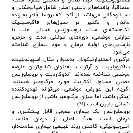
هماتوپوئیتیک، کبد، طحال و اسکلتی همراه است.
متعاقباً، یافته‌های بالینی اصلی شامل هپاتومگالی و
اسپلنومگالی می‌باشد. از آنجا که بروسلا قادر به زنده
ماندن و تکثیر در سلول‌های فاگوسیتیک
تک‌هسته‌ای است، بروسلوزیس انسانی اغلب با
عوارض موضعی، دوره‌های طولانی مدت و مزمن،
نارسایی‌های اولیه درمان و عود بیماری شناخته
می‌شود.
درگیری استئوارتیکولار، به‌عنوان مثال اسپوندیلیت،
ساکرویلییت و آرتریت، به‌عنوان شایع‌ترین عارضه
موضعی شناخته شده‌اند. آندوکاردیت و بروسلوزیس
عصبی مسئول اکثریت موارد مرگ‌ومیر هستند.
اگرچه این عوارض موضعی می‌تواند تهدیدکننده
زندگی باشد، اما میزان مرگ‌ومیر ناشی از بروسلوزیس
انسانی پایین است (۱٪).
بروسلوزیس یک بیماری عفونی قابل پیشگیری و
درمان است. هدف اصلی از درمان مناسب
آنتی‌بیوتیکی، کاهش روند طبیعی بیماری علامت‌دار،