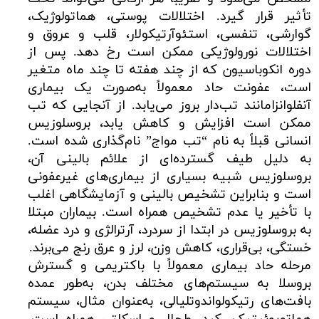
تأثیر قرار گیرد. اختلالات پوستی، هماتولوژیک،
گوارشی، تنفسی، استئوآرتیکولار، قلب و عروق و
اختلالات نورولوژیکی ممکن است رخ دهد. پس از
دوره انکوباسیون که از چند هفته تا چند ماه متغیر
است، عفونت حاد معمولاً به‌صورت یک بیماری
آنفلوانزا‌مانند تب‌دار بروز می‌یابد. از آنجایی که تب
ممکن است افزایش و کاهش یابد، بروسلوزیس
انسانی قبلاً به نام “تب مواج” نام‌گذاری شده است.
به دلیل طیف گسترده‌ای از علائم بالینی آن،
بروسلوزیس شبیه بسیاری از بیماری‌های غیرعفونی
است و بنابراین تشخیص بالینی و آزمایشگاهی اغلب
با تأخیر یا عدم تشخیص همراه است. بیماران مبتلا
به بروسلوزیس در ابتدا از سردرد، آرترالژی و درد عضله،
خستگی، بی‌قراری، کاهش وزن، لرز و عرق رنج می‌برند.
مرحله حاد بیماری معمولاً با باکتریمی و گسترش
بروسلا به سیستم‌های مختلف بدن، به‌طور عمده
بافت‌های رتیکولواندوتلیالی، به‌عنوان مثال، سیستم