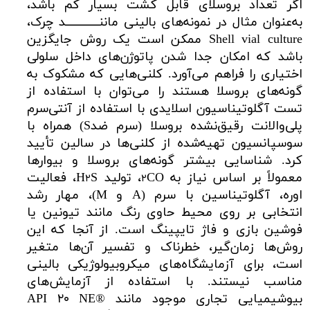
اگر تعداد بروسلای قابل کشت بسیار کم باشد،
به‌عنوان مثال در نمونه‌های بالینی ماننــــــــــــد چرک،
Shell vial culture ممکن است یک روش جایگزین
باشد که امکان جدا شدن پاتوژن‌های داخل سلولی
اختیاری را فراهم می‌آورد. کلنی‌هایی که مشکوک به
گونه‌های بروسلا هستند را می‌توان با استفاده از
تست آگلوتیناسیون اسلایدی با استفاده از آنتی‌سرم
پلی‌والانت رقیق‌نشده بروسلا (سرم ضدS) همراه با
سوسپانسیون تهیه‌شده از کلنی‌ها در سالین تأیید
کرد. شناسایی بیشتر گونه‌های بروسلا و بیوارها
معمولاً بر اساس نیاز به
CO، تولید H
S، فعالیت
۲
۲
اوره، آگلوتیناسین با سرم (A و M)، مهار رشد
انتخابی بر روی محیط حاوی رنگ مانند تیونین یا
فوشین بازی و فاژ تایپینگ است. از آنجا که این
روش‌ها زمان‌گیر، خطرناک و تفسیر آن‌ها متغیر
است، برای آزمایشگاه‌های میکروبیولوژیکی بالینی
مناسب نیستند. با استفاده از آزمایش‌های
بیوشیمیایی تجاری موجود مانند API ۲۰ NE®