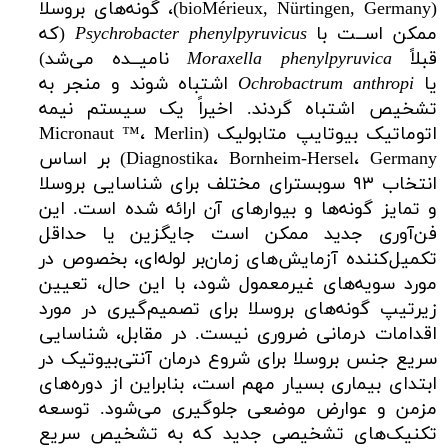
(bioMérieux, Nürtingen, Germany)، گونه‌های بروسلا
ممکن اســت با
Psychrobacter phenylpyruvicus
(که
قبلاً
Moraxella phenylpyruvica
نامیــده می‌شد)
یا
Ochrobactrum anthropi
اشتباه شوند و منجر به
تشخیص اشتباه گردند. اخیراً یک سیستم نیمه
اتوماتیک بیوتایپ متابولیک (Micronaut ™، Merlin
Diagnostika، Bornheim-Hersel، Germany) بر اساس
انتخاب ۹۳ سوبسترای مختلف برای شناسایی بروسلا
و تمایز گونه‌ها و بیوارهای آن ارائه شده است. این
فن‌آوری جدید ممکن است جایگزین یا حداقل
تکمیل‌کننده آزمایش‌های زمان‌بر لوله‌ای، بخصوص در
مورد سویه‌های غیرمعمول شود، با این حال، تعیین
زیرتیپ گونه‌های بروسلا برای تصمیم‌گیری در مورد
اقدامات درمانی ضروری نیست. در مقابل، شناسایی
سریع جنس بروسلا برای شروع درمان آنتی‌بیوتیک در
ابتدای بیماری بسیار مهم است، بنابراین از دوره‌های
مزمن و عوارض موضعی جلوگیری می‌شود. توسعه
تکنیک‌های تشخیصی جدید که به تشخیص سریع