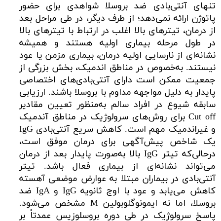
تنهای آنتی‌بادی ضد بروسلا شواهدی برای حضور
پاتوژن ارائه نمی‌دهد؛ از طرف دیگر، در طی مراحل بعد
از درمان، تیترهای بالا اغلب در ارتباط با تیترهای بالا
در طول مرحله بیماری اولیه هستند و همیشه
نشانه‌ای از نارسایی اولیه درمان، بیماری مزمن یا عود
نیستند. به‌خصوص در مناطق اندمیک، بخش بزرگی از
جمعیت ممکن است دارای آنتی‌بادی‌های اختصاصی
پایدار به دلیل مواجهه مداوم با بروسلا باشند. ارزیابی
سابقه شیوع در افراد سالم به‌منظور تعیین مقادیر
Cut off برای روش‌های سرولوژیک در مناطق آندمیک
و غیراندمیک مهم است. کاهش سریع آنتی‌بادی IgG
یک شاخص پیش‌آگهی برای درمان موفق است،
درحالی‌که تیتر IgG بالا به‌صورت پایدار بعد از درمان
می‌تواند نشانه‌ای از بیماری فعال باشد. تیتر
آنتی‌بادی در بیماران مبتلا به عوارض موضعی آهسته
کاهش می‌یابد و عود با اوج ثانویه IgG و IgA ضد
بروسلا، اما نه ایمونوگلوبولین M مشخص می‌شود.
پاسخ سرولوژیک در طی دوره بروسلوزیس عمدتاً بر