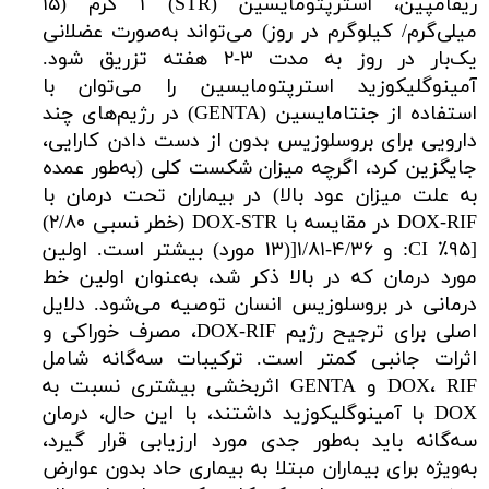
ریفامپین، استرپتومایسین (STR) ۱ گرم (۱۵
میلی‌گرم/ کیلوگرم در روز) می‌تواند به‌صورت عضلانی
یک‌بار در روز به مدت ۳-۲ هفته تزریق شود.
آمینوگلیکوزید استرپتومایسین را می‌توان با
استفاده از جنتامایسین (GENTA) در رژیم‌های چند
دارویی برای بروسلوزیس بدون از دست دادن کارایی،
جایگزین کرد، اگرچه میزان شکست کلی (به‌طور عمده
به علت میزان عود بالا) در بیماران تحت درمان با
DOX-RIF در مقایسه با DOX-STR (خطر نسبی ۲/۸۰)
[۹۵٪ CI: و ۴/۳۶-۱/۸۱[(۱۳ مورد) بیشتر است. اولین
مورد درمان که در بالا ذکر شد، به‌عنوان اولین خط
درمانی در بروسلوزیس انسان توصیه می‌شود. دلایل
اصلی برای ترجیح رژیم DOX-RIF، مصرف خوراکی و
اثرات جانبی کمتر است. ترکیبات سه‌گانه شامل
DOX، RIF و GENTA اثربخشی بیشتری نسبت به
DOX با آمینوگلیکوزید داشتند، با این حال، درمان
سه‌گانه باید به‌طور جدی مورد ارزیابی قرار گیرد،
به‌ویژه برای بیماران مبتلا به بیماری حاد بدون عوارض