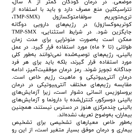
موضعی. در درمان کودکان کمتر از ۸ سال،
تتراسیکلین منع مصرف دارد و باید با استفاده از
تری‌متوپریم سولفامتوکسازول (TMP-SMX،
کوتریموکسازول) در رژیم‌های دارویی دوگانه
جایگزین شود. در شرایط استثنایی، TMP-SMX
ممکن است به‌صورت منوتراپی برای مدت زمان
طولانی (تا ۶ ماه) مورد استفاده قرار گیرد. در عمل
بالینی، رژیم‌های توصیه‌شده نمی‌توانند به‌طور کلی
مورد استفاده قرار گیرند، بلکه باید برای هر فرد
جداگانه تجویز شوند. رمز درمان موفقیت‌آمیز، ادامه
درمان آنتی‌بیوتیکی و ماهیت رژیم خاص است.
مقایسه رژیم‌های مختلف آنتی‌بیوتیکی در درمان
بروسلوزیس انسانی دشوار است، زیرا آزمایش‌های
بالینی دوسرکور، کنترل‌شده با دارونما و آزمایش‌های
بالینی چندمرکزی هنوز در دسترس نیستند، همچنین
بیماران، به‌وضوح تعریف نشده‌اند.
به‌طور خاص معیارهای تشخیصی برای تشخیص
بیماری و درمان موفق بسیار متغیر است، از این ‌رو