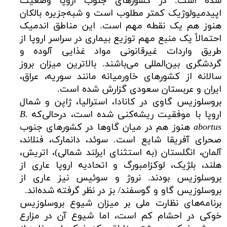
شده است. در کشورهای جنوب اروپا وضعیت
اپیدمیولوژیک کمتر مطلوب است و شبه‌جزیره بالکان
هنوز هم یک نقطه مهم است. این مناطق اندمیک
احتمالاً یک منبع مهم توزیع بیماری در سراسر اروپا از
طریق واردات غیرقانونی مواد غذایی آلوده و
گردشگری بین‌المللی می‌باشند. بالاترین میزان بروز
سالانه از کشورهای خاورمیانه مانند سوریه، عراق،
ایران و عربستان سعودی گزارش شده است.
بروسلوزیس گاوی در کانادا، استرالیا، ژاپن و شمال
اروپا با موفقیت ریشه‌کنی شده است، درحالی‌که
B.
abortus
هنوز هم در میان گاوها در کشورهای جنوب
صحرای آفریقا شایع است. سوئد، دانمارک، فنلاند،
آلمان، انگلستان (به استثنای ایرلند شمالی)، اتریش،
هلند، بلژیک، لوکزامبورگ و اتحادیه اروپا عاری از
بروسلوزیس بودند. نروژ و سوئیس نیز عاری از
بروسلوزیس گاو و گوسفند/ بز در نظر گرفته شده‌اند.
برنامه‌های نظارت ملی بر میزان شیوع بروسلوزیس
خوکی در احشام کم است، اما شیوع آن در مزارع