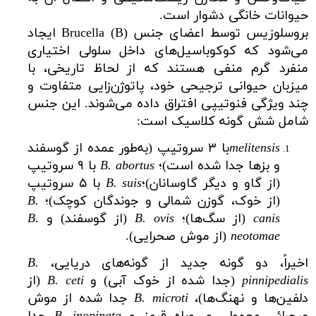
حیوانات خانگی دشوار است.
بروسلوزیس توسط اعضای جنس (Brucella (B ایجاد
می‌شود که کوکوباسیل‌های داخل سلولی اختیاری
منفرد گرم منفی هستند که از لحاظ تاریخی، با
میزبان حیوانی ترجیحی خود، پاتوژن‌زایی متفاوت و
چند ویژگی فنوتیپی افتراق داده می‌شوند. این جنس
شامل شش گونه کلاسیک است:
melitensis
با ۳ سروتیپ (به‌طور عمده از گوسفند
و بزها جدا شده است)؛
B. abortus
با ۹ سروتیپ
(از گاو و دیگر گاوسانان)؛
B. suis
با ۵ سروتیپ
(از خوک، گوزن شمالی و جوندگان کوچک)؛
B.
canis
(از سگ‌ها)؛
B. ovis
(از گوسفند) و
B.
neotomae
(از موش صحرایی).
اخیراً، دو گونه جدید از گونه‌های دریایی،
B.
pinnipedialis
(جدا شده از خوک آبی) و
B. ceti
(از
دلفین‌ها و نهنگ‌ها)،
B. microti
جدا شده از موش