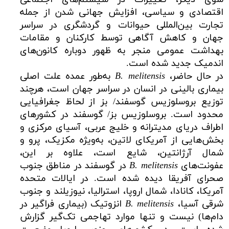
اقتصادی و سیاسی، افزایش جهانی شدن از جمله
تجارت بین‌المللی حیوانات و گردشگری در سراسر
جهان و کاهش آگاهی توسط کارکنان و مقامات
بهداشت عمومی منجر به ظهور دوباره کانون‌های
اندمیک جدید شده است.
در حال حاضر،
B. melitensis
به‌طور عمده علت اصلی
بیماری بالینی در انسان در سراسر جهان است، هرچند
توزیع بروسلوزیس گوسفند/ بز از لحاظ جغرافیایی
محدود است. بروسلوزیس بز/ گوسفند در کشورهای
اطراف دریای مدیترانه و خلیج عربی، آسیای مرکزی و
بخش‌هایی از آمریکای لاتین، به‌ویژه مکزیک، پرو و
شمال آرژانتین، شایع است، علاوه بر این،
عفونت‌های
B. melitensis
در گوسفند در مناطق جنوب
صحرای آفریقا دیده شده است. در ایالات متحده
آمریکا، کانادا، شمال اروپا، استرالیا، نیوزیلند و جنوب
شرقی آسیا،
B. melitensis
انزوتیک (بیماری فراگیر در
دام‌ها) نیست و تنها موارد تهاجمی تک‌گیر گزارش