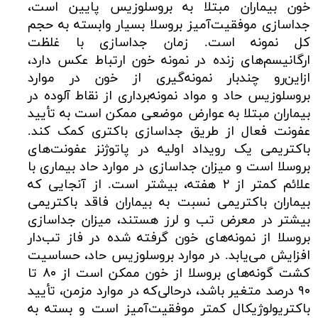
خون بیماران مبتلا به بروسلوزیس پایین است،
جداسازی موفقیت‌آمیز بروسلا بسیار وابسته به حجم
کل نمونه است. زمان جداسازی با غلظت
ارگانیسم‌های زنده در نمونه خون ارتباط عکس دارد،
ازاین‌رو چندبار نمونه‌گیری از خون در موارد
بروسلوزیس حاد و مواد نمونه‌برداری از نقاط آلوده در
بیماران مبتلا به عوارض موضعی ممکن است به تأیید
عفونت فعال از طریق جداسازی باکتری کمک کند.
باکتریمی یک رویداد اولیه در پاتوژنز عفونت‌های
بروسلا است و میزان جداسازی در موارد حاد بیماری با
علائم کمتر از ۲ هفته، بیشتر است. از آنجایی که
بیماران باکتریمی نسبت به بیماران فاقد باکتریمی
بیشتر در معرض تب و لرز هستند، میزان جداسازی
بروسلا از نمونه‌های خون گرفته شده در فاز تب‌دار
افزایش می‌یابد. در موارد بروسلوزیس حاد، حساسیت
کشت گونه‌های بروسلا از خون ممکن است از ۸۰ تا
۹۰ درصد متغیر باشد، درحالی‌که در موارد مزمن، تأیید
باکتریولوژیکال کمتر موفقیت‌آمیز است و بسته به