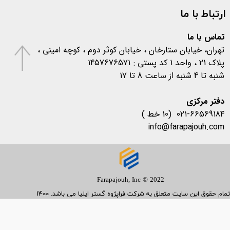
اخبار پزشکی
(۳۱)
ارتباط با ما
اخبار آزمایشگاهی
(۱۰۶)
متفرقه
(۱۳۳)
کرونا
(۵۷۷)
تماس با ما
تهران، خیابان ستارخان ، خیابان کوثر دوم ، کوچه امینی ،
پلاک 21 ، واحد 1 کد پستی : 1457676571
شنبه تا 4 شنبه از ساعت 8 تا 17
​​​​​​​دفتر مرکزی
۰۲۱-66569184 (10 خط )
info@farapajouh.com
Farapajouh, Inc © 2022