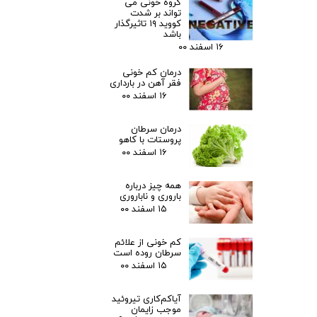
گروه خونی می
تواند بر شدت
کووید ۱۹ تاثیرگذار
باشد
۱۶ اسفند ۰۰
درمان کم خونی
فقر آهن در بارداری
۱۶ اسفند ۰۰
درمان سرطان
پروستات با کاهو
۱۶ اسفند ۰۰
همه چیز درباره
باروری و ناباروری
۱۵ اسفند ۰۰
کم خونی از علائم
سرطان روده است
۱۵ اسفند ۰۰
آیاکم‌کاری تیروئید
موجب زایمان