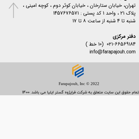
تهران، خیابان ستارخان ، خیابان کوثر دوم ، کوچه امینی ،
پلاک 21 ، واحد 1 کد پستی : 1457676571
شنبه تا 4 شنبه از ساعت 8 تا 17
​​​​​​​دفتر مرکزی
۰۲۱-66569184 (10 خط )
info@farapajouh.com
Farapajouh, Inc © 2022