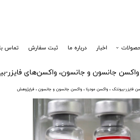
صولات
اخبار
درباره ما
ثبت سفارش
تماس با 
زا
یکا: به جای واکسن جانسون و جانسون، واکسن‌های فایزر-
یدتست
ن فایزر-بیونتک
،
واکسن مودرنا
،
واکسن جانسون و جانسون
،
فراپژوهش
لکولی
الگری نوزادان
سک سه لایه
هیزات