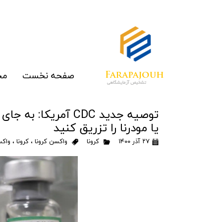
صفحه نخست
مح
الای
توصیه جدید CDC آمر
یا مودرنا را تزریق کنید
رپ
۲۷ آذر ۱۴۰۰
کرونا
واکسن کرونا
،
کرونا
،
واکس
مو
غرب
ما
تج