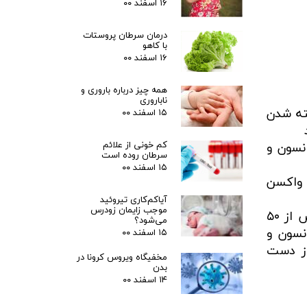
۱۶ اسفند ۰۰
درمان سرطان پروستات
با کاهو
۱۶ اسفند ۰۰
همه چیز درباره باروری و
ناباروری
خته شدن
۱۵ اسفند ۰۰
کم خونی از علائم
یلیون نفر واکسن جانسون و
سرطان روده است
۱۵ اسفند ۰۰
ان واکسن
آیاکم‌کاری تیروئید
موجب زایمان زودرس
براساس اعلام CDC، نرخ این عارضه در زنان و مردان بالاتر از تخمین‌های قبلی بوده است. تاکنون بیش از ۵۰
می‌شود؟
واکسن جانسون و
۱۵ اسفند ۰۰
 را از دست
مخفیگاه ویروس کرونا در
بدن
۱۴ اسفند ۰۰