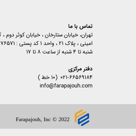
تماس با ما
تهران، خیابان ستارخان ، خیابان کوثر دوم ، 
امینی ، پلاک 21 ، واحد 1 کد پستی : 1457676571
شنبه تا 4 شنبه از ساعت 8 تا 17
​​​​​​​دفتر مرکزی
۰۲۱-66569184 (10 خط )
info@farapajouh.com
1400 .تمام حقوق این سایت 
Farapajouh, Inc © 2022