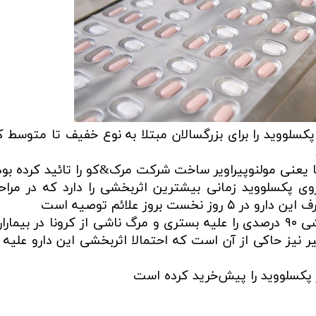
 پکسلووید را برای بزرگسالان مبتلا به نوع خفیف تا متوسط ک
نا یعنی مولنوپیراویر ساخت شرکت مرک&کو را تائید کرده بود
اروی پکسلووید زمانی بیشترین اثربخشی را دارد که در مراح
ت بروز علائم توصیه است
داروی پکسلووید در مطالعات بالینی اثربخشی ۹۰ درصدی را علیه بستری و مرگ ناشی از کرونا در ب
 نیز حاکی از آن است که احتمالا اثربخشی این دارو علیه و