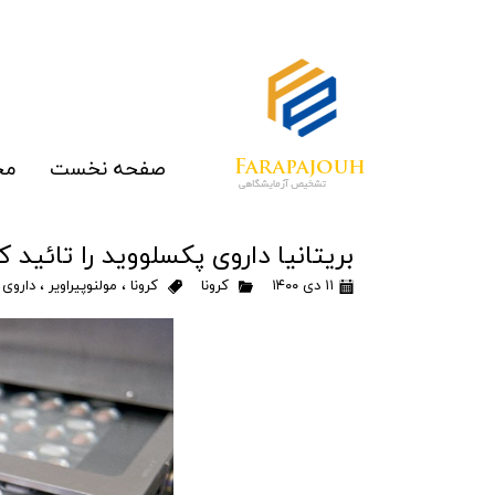
صفحه نخست
مح
الای
بریتانیا داروی پکسلووید را تائید ک
رپ
۱۱ دی ۱۴۰۰
کرونا
کرونا
،
مولنوپیراویر
،
داروی 
مو
غرب
ما
تج