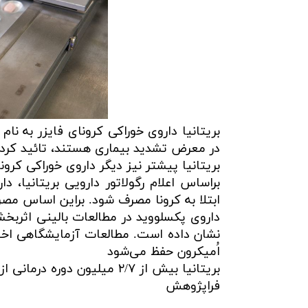
بریتانیا داروی خوراکی کرونای فایزر به نام
در معرض تشدید بیماری هستند، تائید کرد
بریتانیا پیشتر نیز دیگر داروی خوراکی کرو
براساس اعلام رگولاتور دارویی بریتانیا، د
ابتلا به کرونا مصرف شود. براین اساس مصرف این دارو در ۵ روز نخس
نشان داده است. مطالعات آزمایشگاهی اخیر
اُمیکرون حفظ می‌شود
بریتانیا بیش از ۲/۷ میلیون دوره درمانی از پکسلووید را پیش‌خرید کرده است
فراپژوهش