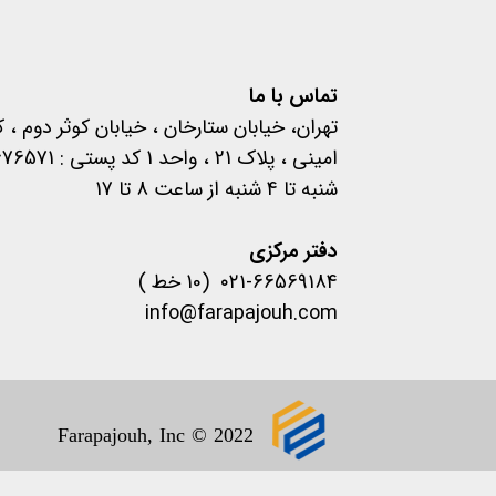
تماس با ما
تهران، خیابان ستارخان ، خیابان کوثر دوم ، 
امینی ، پلاک 21 ، واحد 1 کد پستی : 1457676571
شنبه تا 4 شنبه از ساعت 8 تا 17
​​​​​​​دفتر مرکزی
۰۲۱-66569184 (10 خط )
info@farapajouh.com
1400 .تمام حقوق این سایت 
Farapajouh, Inc © 2022