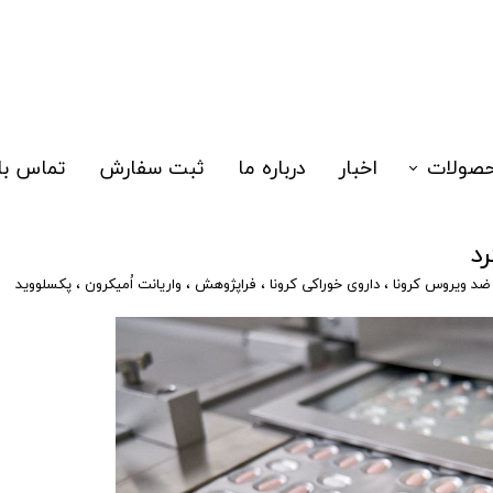
صولات
اخبار
درباره ما
ثبت سفارش
تماس با 
زا
رد
یدتست
ضد ویروس کرونا
،
داروی خوراکی کرونا
،
فراپژوهش
،
واریانت اُمیکرون
،
پکسلووید
لکولی
الگری نوزادان
سک سه لایه
هیزات