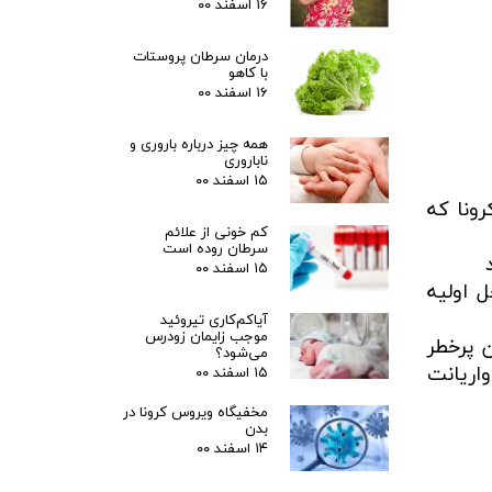
۱۶ اسفند ۰۰
درمان سرطان پروستات
با کاهو
۱۶ اسفند ۰۰
همه چیز درباره باروری و
ناباروری
۱۵ اسفند ۰۰
رونا که
کم خونی از علائم
سرطان روده است
۱۵ اسفند ۰۰
ل اولیه
آیاکم‌کاری تیروئید
موجب زایمان زودرس
یماران پرخطر
می‌شود؟
اریانت
۱۵ اسفند ۰۰
مخفیگاه ویروس کرونا در
بدن
۱۴ اسفند ۰۰