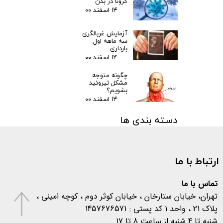
کرونا در بدن
۱۴ اسفند ۰۰
آزمایش غربالگری
سه ماهه اول
بارداری
۱۴ اسفند ۰۰
چگونه متوجه
مشکل تیروئید
بشویم؟
۱۴ اسفند ۰۰
دسته بندی ها
مقالات
(۳)
اخبار پزشکی
(۳۱)
ارتباط با ما
اخبار آزمایشگاهی
(۱۰۶)
متفرقه
(۱۳۳)
کرونا
(۵۷۷)
تماس با ما
تهران، خیابان ستارخان ، خیابان کوثر دوم ، کوچه امینی ،
پلاک 21 ، واحد 1 کد پستی : 1457676571
شنبه تا 4 شنبه از ساعت 8 تا 17