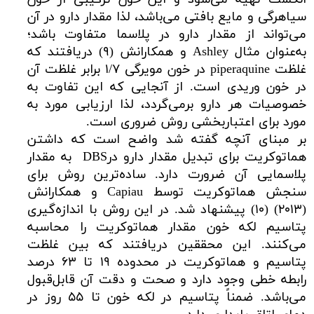
سیاهرگی و مایع بافتی می‌باشد، لذا مقدار دارو در آن
می‌تواند از مقدار دارو در پلاسما متفاوت باشد؛
به‌عنوان مثال Ashley و همکارانش (۹) دریافتند که
غلظت piperaquine در خون مویرگی ۱/۷ برابر غلظت آن
در خون وریدی است. از آنجایی که این تفاوت به
خصوصیات هر دارو برمی‌گردد، لذا ارزیابی مورد به
مورد برای اعتباربخشی روش ضروری است.
بر مبنای آنچه گفته شد واضح است که داشتن
هماتوکریت برای تبدیل مقدار دارو درDBS به مقدار
پلاسمایی آن ضرورت دارد. ساده‌ترین روش برای
سنجش هماتوکریت توسط Capiau و همکارانش
(۲۰۱۳) (۱۰) پیشنهاد شد. در این روش با اندازه‌گیری
پتاسیم لکه خون مقدار هماتوکریت را محاسبه
می‌کنند. این محققین دریافتند که بین غلظت
پتاسیم و هماتوکریت در محدوده ۱۹ تا ۶۳ درصد
رابطه خطی وجود دارد و صحت و دقت آن قابل‌قبول
می‌باشد. ضمناً پتاسیم در لکه خون تا ۵۵ روز در