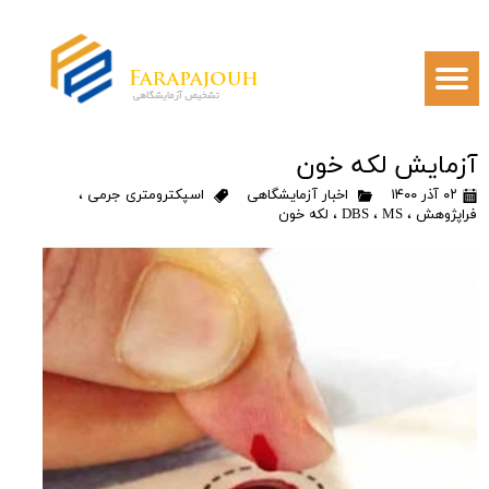
آزمایش لکه خون
۰۲ آذر ۱۴۰۰
اخبار آزمایشگاهی
اسپکترومتری جرمی
،
فراپژوهش
،
MS
،
DBS
،
لکه خون