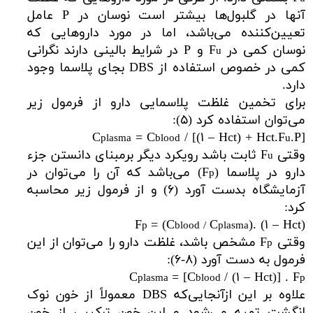
آنها در گلبول‌ها بیشتر است نوسان در P عامل
تعیین‌کننده می‌باشد، اما در مورد داروهایی که
نوسان کمی در F
و P در شرایط بالینی دارند نگرانی
u
کمی در خصوص استفاده از DBS بجای پلاسما وجود
دارد.
برای تخمین غلظت پلاسمایی دارو از فرمول زیر
می‌توان استفاده کرد (۵):
C
= C
/ [(۱ – Hct) + Hct.F
.P]
plasma
blood
u
وقتی F
ثابت باشد رویکرد دیگر برمبنای دانستن جزء
u
دارو در پلاسما (F
) می‌باشد که آن را می‌توان در
p
آزمایشگاه بدست آورد (۶) و از فرمول زیر محاسبه
کرد:
F
= (C
C
). (۱ – Hct)
p
blood /
plasma
وقتی F
مشخص باشد، غلظت دارو را می‌توان از این
p
فرمول به دست آورد (۸-۶):
C
= [C
/ (۱ – Hct)] . F
plasma
blood
p
علاوه بر این ازآنجایی‌که DBS معمولاً از خون نوک
انگشت تهیه می‌شود و این خون ترکیبی از خون