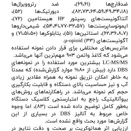
ضدقارچ‌ها (۶۹،۶۱)، ضد رتروویرال‌ها
(۸۲،۷۳،۶۴،۵۹،۴۹،۳۴،۱۸)، دیورتیک‌ها (۵۲)،
آنتاگونیست‌های رسپتور H۲ هیستامین (۷۲)،
ایمونوساپرسنت‌ها (۳۲،۵۷-۵۴،۴۱،۷۷)، شیمی‌داروها
(۶۲،۳۶،۸،۷)، استاتین‌ها (۵۱)، بتابلوکرها (۷۱،۵۱،۵۰) و
آگونیست‌های µ-opioid (۳۳).
ماتریس‌های مختلفی برای قرار دادن نمونه استفاده
می‌شود که کاغذ واتمن ۹۰۳ مهم‌ترین آنها می‌باشد.
LC-MS/MS بیشترین مورد استفاده را در نمونه‌های
DBS دارد (بیش از ۸۰% موارد گزارش‌شده) که عمدتاً
به خاطر امکان تزریق نمونه به همراه مقادیر زیادی
آب و نیز حساسیت بالای دستگاه و قابلیت بکارگیری
حجم کم نمونه می‌باشد. در راهکارنماهای روش‌های
بیوآنالیتیک راجع به اعتبارسنجی کلاسیک دستگاه
به‌طور کامل توضیح داده شده است (۸۳)، اما وجوه
خاص مربوط به آنالیز DBS در بسیاری از این
گزارش‌ها مورد بحث واقع نشده است.
ارزیابی اثر هماتوکریت بر صحت و دقت نتایج در