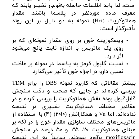
است، لذا باید اطلاعات حاصله به‌نوعی تغییر یابند که
معرف ماده موردنظر در پلاسما باشند. مقدار
هماتوکریت (Hct) نمونه به دو دلیل بر این روند
تأثیرگذار است:
ویسکوزیته خون بر روی مقدار نمونه‌ای که بر
روی یک ماتریس با اندازه ثابت پانچ می‌شود
اثر دارد.
نسبت گلبول قرمز به پلاسما در نمونه بر غلظت
نسبی دارو در اجزاء خون تأثیر می‌گذارد.
بیشتر مقالاتی که کاربرد نمونه DBS را برای TDM
بررسی کرده‌اند در جایی که صحت و دقت سنجش
قابل‌قبول بوده نقش هماتوکریت را بررسی کرده و در
مقادیر مختلف هماتوکریت تغییری در نتیجه
نداده‌اند. اما Vu و همکارانش (۲۰۱۰) (۴) با استفاده از
ماتریس‌های مختلف سلولزی مقدار خون را در لکه بر
مبنای هماتوکریت ۲۰، ۳۵ و ۵۰ درصد در سنجش
moxifloxacin برآورد نمودند. نهایتاً به این نتیجه