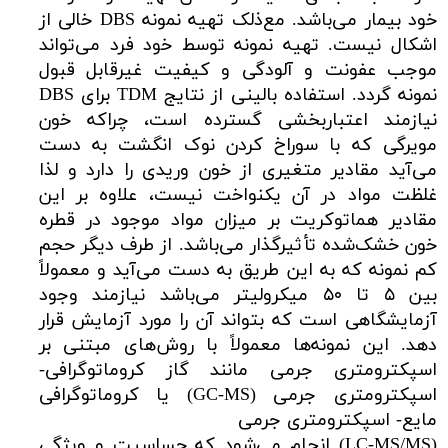
خود بیمار می‌باشد. مع‌ذلک تهیه نمونه DBS خالی از
اشکال نیست. تهیه نمونه توسط خود فرد می‌تواند
موجب عفونت و آلودگی و کیفیت غیرقابل قبول
نمونه گردد. استفاده بالینی از نتایج TDM برای DBS
نیازمند اعتباربخشی گسترده است، چراکه خون
مویرگی که با سوراخ کردن نوک انگشت به دست
می‌آید مقادیر متغیری از خون وریدی را دارد و لذا
غلظت مواد در آن یکنواخت نیست، علاوه بر این
مقادیر هماتوکریت بر میزان مواد موجود در قطره
خون خشک‌شده تأثیرگذار می‌باشد. از طرف دیگر حجم
کم نمونه که به این طریق به دست می‌آید و معمولاً
بین ۵ تا ۵۰ میکرولیتر می‌باشد نیازمند وجود
آزمایشگاهی است که بتواند آن را مورد آزمایش قرار
دهد. این نمونه‌ها معمولاً با روش‌های مبتنی بر
اسپکترومتری جرمی مانند گاز کروماتوگرافی-
اسپکترومتری جرمی (GC-MS) یا کروماتوگرافی
مایع- اسپکترومتری جرمی
(LC-MS/MS) انجام می‌شود که حساسیت و ویژگی