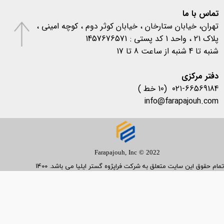
کرونا
(۵۷۷)
تماس با ما
تهران، خیابان ستارخان ، خیابان کوثر دوم ، کوچه امینی ،
پلاک 21 ، واحد 1 کد پستی : 1457676571
شنبه تا 4 شنبه از ساعت 8 تا 17
​​​​​​​دفتر مرکزی
۰۲۱-66569184 (10 خط )
info@farapajouh.com
Farapajouh, Inc © 2022