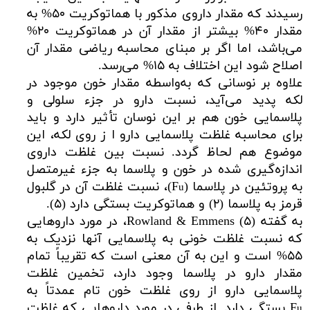
رسیدند که مقدار داروی مذکور با هماتوکریت ۵۰% به
مقدار ۴۰% بیشتر از مقدار آن در هماتوکریت ۲۰%
می‌باشد، اما اگر بر مبنای محاسبه ریاضی مقدار آن
اصلاح شود این اختلاف به ۱۵% می‌رسد.
علاوه بر نوسانی که به‌واسطه مقدار خون موجود در
لکه پدید می‌آید، نسبت دارو در جزء سلولی و
پلاسمایی خون هم بر این نوسان تأثیر دارد و باید
برای محاسبه غلظت پلاسمایی دارو ا ز روی لکه، این
موضوع هم لحاظ گردد. نسبت بین غلظت داروی
اندازه‌گیری شده در خون و پلاسما به جزء غیرمتصل
به پروتئین در پلاسما (F
)، نسبت غلظت آن در گلبول
u
قرمز به پلاسما (۲) و هماتوکریت بستگی دارد (۵).
به گفته Rowland & Emmens (۵)، در مورد داروهایی
که نسبت غلظت خونی به پلاسمایی آنها نزدیک به
۵۵% است و این به آن معنی است که تقریباً تمام
مقدار دارو در پلاسما وجود دارد، تخمین غلظت
پلاسمایی دارو از روی غلظت خون تام عمدتاً به
F
بستگی دارد. از طرفی در مورد داروهایی که غلظت
u