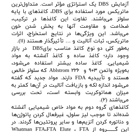
آزمایش DBS یک استراتژی مؤثر است. متداول‌ترین
ماتریکس مورد استفاده برای DBS، کاغذهای با پایه
سلولز می‌باشند. تفاوت این کاغذها در ترکیب،
ضخامت و مقاومت آنها به پخش شدن خون
می‌باشد. این ویژگی‌ها در نتایج استخراج، اثرات
ماتریکس، ثبات آنالیت و … تأثیرگذار هستند (۱۱).
به‌طور کلی دو نوع کاغذ مناسب برایDBS در بازار
وجود دارد؛ کاغذ ساده و کاغذ آغشته به مواد
شیمیایی. کاغذ ساده بیشتر استفاده می‌شود،
به‌ویژه واتمن ۹۰۳ و Ablstrom ۲۲۶ که سلولز خالص
هستند و تأییدیه FDA دارند. مواد جدید که گفته
می‌شود اندازه لکه و بازیافت آنالیت در آن‌ها کمتر به
میزان هماتوکریت وابسته است، تحت بررسی
می‌باشند (۲).
کاغذهای گروه دوم به مواد خاص شیمیایی آغشته
شده‌اند تا موجب لیز سلول، غیرفعال کردن پاتوژن‌ها
و دناتوره کردن آنزیم‌ها و سایر پروتئین‌ها گردند. در
این گـــــــروه از Whatman FTA،FTA Elute ، FTA