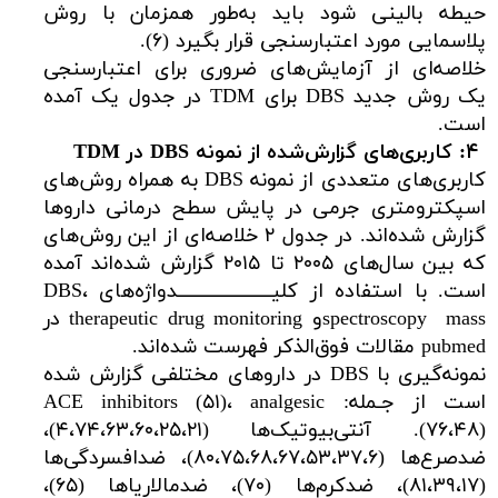
حیطه بالینی شود باید به‌طور همزمان با روش
پلاسمایی مورد اعتبارسنجی قرار بگیرد (۶).
خلاصه‌ای از آزمایش‌های ضروری برای اعتبارسنجی
یک روش جدید DBS برای TDM در جدول یک آمده
است.
۴:
کاربری‌های گزارش‌شده از نمونه
DBS
در
TDM
کاربری‌های متعددی از نمونه DBS به همراه روش‌های
اسپکترومتری جرمی در پایش سطح درمانی داروها
گزارش شده‌اند. در جدول ۲ خلاصه‌ای از این روش‌های
که بین سال‌های ۲۰۰۵ تا ۲۰۱۵ گزارش شده‌اند آمده
است. با استفاده از کلیـــــــــــــــــــــدواژه‌های DBS،
spectroscopy massو therapeutic drug monitoring در
pubmed مقالات فوق‌الذکر فهرست شده‌اند.
نمونه‌گیری با DBS در داروهای مختلفی گزارش شده
است از جـمله: ACE inhibitors (۵۱)، analgesic
(۷۶،۴۸). آنتی‌بیوتیک‌ها (۴،‌۷۴،۶۳،۶۰،۲۵،۲۱)،
ضدصرع‌ها (۸۰،۷۵،۶۸،۶۷،۵۳،۳۷،۶)، ضدافسردگی‌ها
(۸۱،۳۹،۱۷)، ضدکرم‌ها (۷۰)، ضدمالاریاها (۶۵)،