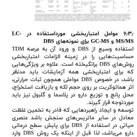
۶٫۳٫ عوامل اعتباربخشی مورداستفاده در
LC-
MS/MS
و
GC-MS
برای نمونه‌های
DBS
استفاده وسیع از DBS و ورود آن به عرصه TDM
حساسیت‌هایی را در زمینه الزامات اعتباربخشی
روش‌های DBS برانگیخته است. علاوه بر ویژگی‌هایی
که برای اعتباربخشی همه آزمایشات باید مدنظر
باشد، در خصوص DBS عواملی همچون ثبات حرارتی،
اثر هماتوکریت بر روی حجم لکه و بازیافت استخراج،
محل پانچ و توزیع دارو در پلاسما و گلبول نیز باید
موردتوجه قرار گیرند.
توسعه و ایجاد راهبردهایی که قادر به تخمین غلظت
معادل در سایر ماتریس‌های سنجش باشد عنصری
حیاتی در استفاده از DBS برای پایش سطح درمانی
دارو می‌باشد، لذا قبل از اینکه یک روش DBS وارد