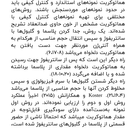
هماتوکریت نمونه‌های استاندارد و کنترل کیفی باید
در حدود نمونه‌های موردسنجش باشند. روش‌های
مختلفی برای تهیه نمونه‌های کنترل کیفی با
هماتوکریت مشخص از خون حاوی ضدانعقاد تشریح
شده‌اند. یک روش، جدا کردن پلاسما و گلبول‌ها با
سانتریفوژ و سپس انتقال حجم مناسب از هرکدام به
همراه آنتی‌ژن موردنظر جهت دست یافتن به
هماتوکریت دلخواه می‌باشد (۸-۶،۱۷).
راه دیگر این است که پس از سانتریفوژ جهت رسیدن
به هماتوکریت دلخواه مقداری از پلاسما برداشته
شده و یا اضافه می‌گردد (۱۰،۲۰-۱۸).
راه دیگر شستن گلبول‌ها با سرم فیزیولوژی و سپس
مخلوط کردن آنها با حجم مناسبی از پلاسما می‌باشد
(۲۱،۱۶،۴). Koster و همکارانش (۲۰۱۵) اخیراً عملکرد
روش اول و دوم را ارزیابی نموده‌اند. در روش اول
نمونه به‌دست‌آمده دارای سوء‌گیری قابل‌توجه در
مقدار هماتوکریت میباشد که احتمالاً ناشی از حضور
قسمتی از پلاسما در گلبول‌های سانتریفوژ شده است،