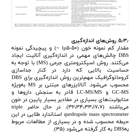
۵٫۳٫ روش‌های اندازه‌گیری
مقدار کم نمونه خون (lµ۵-۵۰ ~) و پیچیدگی نمونه
DBS چالش‌های مهمی در اندازه‌گیری آنالیت ایجاد
می‌کنند. روش اسپکترومتری جرمی (MS) با توجه به
حساسیت بالایی که دارد در کنار جداسازی
کروماتوگرافیک مهم‌ترین روش اندازه‌گیری برای DBS
محسوب می‌شود. آنالایزرهای مبتنی بر MS به‌ویژه
GC-MS و LC-MS/MS قادر به سنجش داروها و
متابولیت‌های بسیاری در مقادیر بسیار پایین در خون
می‌باشند (۳۲،۳۴،۳۳،۱۷،۷). در حال حاضر triple
qurdrupole mass spectrometer استاندارد طلایی در این
حیطه محسوب شده و در بسیاری از مطالعات مربوط
بهDBS به کار گرفته می‌شود (۳۵).