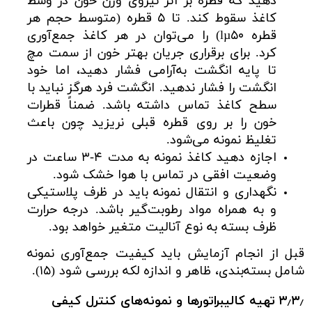
دهید که قطره بر اثر نیروی وزن خون در وسط
کاغذ سقوط کند. تا ۵ قطره (متوسط حجم هر
قطره lµ۵۰) را می‌توان در هر کاغذ جمع‌آوری
کرد. برای برقراری جریان بهتر خون از سمت مچ
تا پایه انگشت به‌آرامی فشار دهید، اما خود
انگشت را فشار ندهید. انگشت فرد هرگز نباید با
سطح کاغذ تماس داشته باشد. ضمناً قطرات
خون را بر روی قطره قبلی نریزید چون باعث
تغلیظ نمونه می‌شود.
اجازه دهید کاغذ نمونه به مدت ۴-۳ ساعت در
وضعیت افقی در تماس با هوا خشک شود.
نگهداری و انتقال نمونه باید در ظرف پلاستیکی
و به همراه مواد رطوبت‌گیر باشد. درجه حرارت
ظرف بسته به نوع آنالیت متغیر خواهد بود.
قبل از انجام آزمایش باید کیفیت جمع‌آوری نمونه
شامل بسته‌بندی، ظاهر و اندازه لکه بررسی شود (۱۵).
۳٫۳٫ تهیه کالیبراتورها و نمونه‌های کنترل کیفی