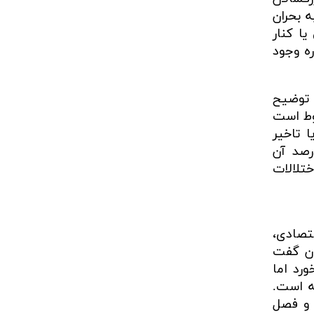
سالگی بازهم با تجربه بحران
یا کنار
ره وجود
 توضیح
وط است
ا تاخیر
رصد آن
لالات
تصادی،
ان گفت
‌خورد اما
ه است.
 و فصل