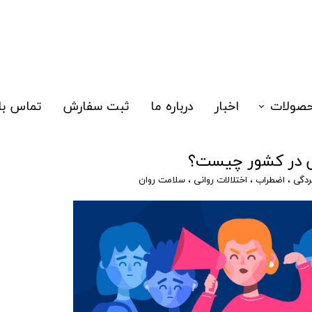
صولات
اخبار
درباره ما
ثبت سفارش
تماس با 
زا
نی در کشور چیست؟
یدتست
ردگی
،
اضطراب
،
اختلالات روانی
،
سلامت روان
لکولی
الگری نوزادان
سک سه لایه
هیزات