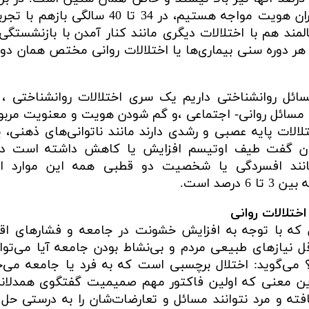
نیز در سنین 18 تا 23 سالگی با اختلال بحران هویت مواجه هستیم، در 34 تا 40 
مند هم با اختلالات دیگری مانند کنار آمدن با بازنشستگی 
 هر دوره سنی بیماری‌ها یا اختلالات روانی مختص همان دو
ائل روانشناختی داریم یک سری اختلالات روانشناختی ،
ه مسائل روانی- اجتماعی ،و گم شودن هویت و معنویت مرب
لالات‌ پایه عصبی و رشدی دارند مانند ناتوانی‌های ذهنی، ی
‌توان گفت طیف اوتیسم افزایش یا کاهش داشته است د
نند افسردگی یا شخصیت دو قطبی همه این موارد اخت
رصد است.
ختلالات روانی
ل که با توجه به افزایش خشونت در جامعه و فشارهای اق
ل نیازهای طبیعی مردم و بی‌نشاط بودن جامعه آیا می‌تو
‌ای تنها 6 درصد است؟ می‌گوید: اختلال برچسبی است که به فرد یا جامعه می
ن معنی که اولین فاکتور مهم صمیمیت گفتگوی همدلان
فته و مرد نتوانند مسائل و تعارضات‌شان را به درستی حل