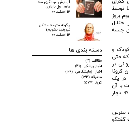
 گذرای
آزمایش غربالگری سه
ماهه اول بارداری
ها توسط
۱۴ اسفند ۰۰
رصد است که به مفهوم بروز
 اختلال
چگونه متوجه مشکل
ن جلسه
تیروئید بشویم؟
۱۴ اسفند ۰۰
کودک و
دسته بندی ها
 که حتی
مقالات
(۳)
وانی در
اخبار پزشکی
(۳۱)
 کرونا
اخبار آزمایشگاهی
(۱۰۶)
متفرقه
(۱۳۳)
ت، در یک
کرونا
(۵۷۷)
عات با آن
صورت می‌گرفت و در آن مطالعه دریافتیم ۲۹.۷ درصد از جمعیت ایران در آن تاریخ یعنی دی ماه ۹۹ دچار
، مدرس
ه گفتگو