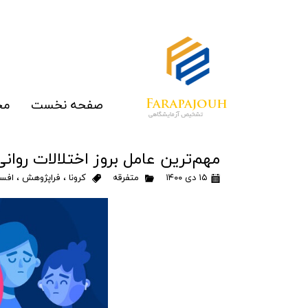
صفحه نخست
مح
الای
مهم‌ترین عامل بروز اختلالات روا
رپ
۱۵ دی ۱۴۰۰
متفرقه
کرونا
،
فراپژوهش
،
افس
مو
غرب
ما
تج