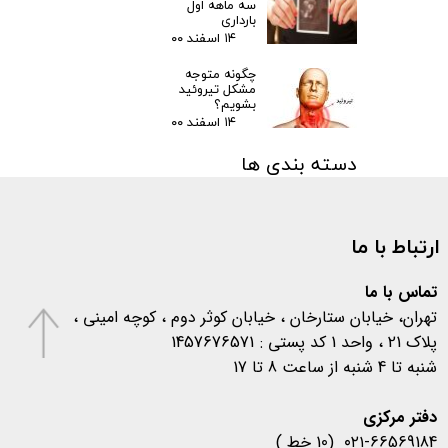
سه ماهه اول
بارداری
۱۴ اسفند ۰۰
چگونه متوجه
مشکل تیروئید
بشویم؟
۱۴ اسفند ۰۰
دسته بندی ها
مقالات
(۳)
اخبار پزشکی
(۳۱)
ارتباط با ما
اخبار آزمایشگاهی
(۱۰۶)
متفرقه
(۱۳۳)
کرونا
(۵۷۷)
تماس با ما
تهران، خیابان ستارخان ، خیابان کوثر دوم ، کوچه امینی ،
پلاک 21 ، واحد 1 کد پستی : 1457676571
شنبه تا 4 شنبه از ساعت 8 تا 17
​​​​​​​دفتر مرکزی
۰۲۱-66569184 (10 خط )