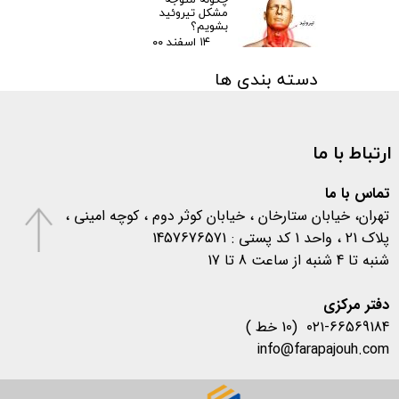
چگونه متوجه
مشکل تیروئید
بشویم؟
۱۴ اسفند ۰۰
دسته بندی ها
مقالات
(۳)
اخبار پزشکی
(۳۱)
ارتباط با ما
اخبار آزمایشگاهی
(۱۰۶)
متفرقه
(۱۳۳)
کرونا
(۵۷۷)
تماس با ما
تهران، خیابان ستارخان ، خیابان کوثر دوم ، کوچه امینی ،
پلاک 21 ، واحد 1 کد پستی : 1457676571
شنبه تا 4 شنبه از ساعت 8 تا 17
​​​​​​​دفتر مرکزی
۰۲۱-66569184 (10 خط )
info@farapajouh.com