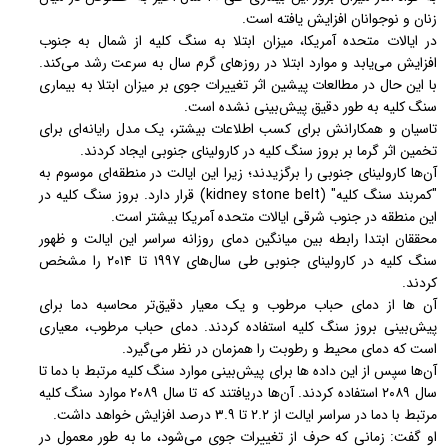
زنان و نوجوانان افزایش یافته است.
در ایالات متحده آمریکا، میزان ابتلا به سنگ کلیه از شمال به جنوب
افزایش می‌یابد و موارد ابتلا در روزهای گرم سال به سرعت رشد می‌کند.
با این حال در مطالعات پیشین اثر تغییرات جوی بر میزان ابتلا به بیماری
سنگ کلیه به طور دقیق پیش‌بینی نشده است.
تاسیان و همکارانش برای کسب اطلاعات بیشتر، یک مدل رایانه‌ای برای
تخمین اثر گرما بر بروز سنگ کلیه در کارولینای جنوبی ایجاد کردند.
آن‌ها کارولینای جنوبی را برگزیدند؛ زیرا این ایالت در منطقه‌ای موسوم به
"کمربند سنگ کلیه" (kidney stone belt) قرار دارد. بروز سنگ کلیه در
این منطقه در جنوب شرقی ایالات متحده آمریکا بیشتر است.
محققان ابتدا رابطه بین میانگین دمای روزانه سراسر این ایالت و ظهور
سنگ کلیه در کارولینای جنوبی طی سال‌های ۱۹۹۷ تا ۲۰۱۴ را مشخص
کردند.
آن ها از دمای حباب مرطوب و یک معیار دقیق‌تر محاسبه دما برای
پیش‌بینی بروز سنگ کلیه استفاده کردند. دمای حباب مرطوب، معیاری
است که دمای محیط و رطوبت را همزمان در نظر می‌گیرد.
آن‌ها سپس از این داده ها برای پیش‌بینی موارد سنگ کلیه مرتبط با دما تا
سال ۲۰۸۹ استفاده کردند. آن‌ها دریافتند که تا سال ۲۰۸۹ موارد سنگ کلیه
مرتبط با دما در سراسر ایالت از ۲.۲ تا ۳.۹ درصد افزایش خواهد داشت.
او گفت: زمانی که حرف از تغییرات جوی می‌شود، ما به طور معمول در