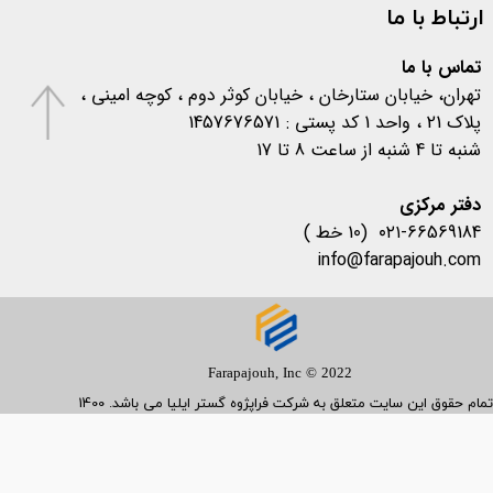
ارتباط با ما
اخبار آزمایشگاهی
(۱۰۶)
متفرقه
(۱۳۳)
کرونا
(۵۷۷)
تماس با ما
تهران، خیابان ستارخان ، خیابان کوثر دوم ، کوچه امینی ،
پلاک 21 ، واحد 1 کد پستی : 1457676571
شنبه تا 4 شنبه از ساعت 8 تا 17
​​​​​​​دفتر مرکزی
۰۲۱-66569184 (10 خط )
info@farapajouh.com
Farapajouh, Inc © 2022