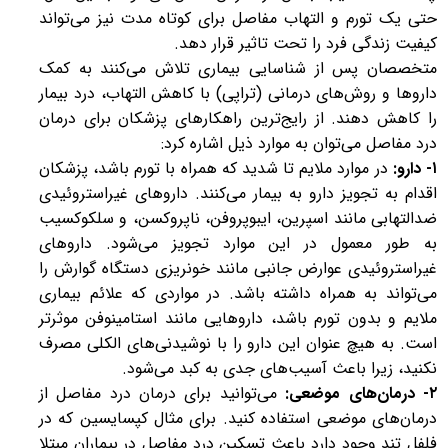
حتی یک تورم و التهاب مفاصل برای کوتاه مدت نیز می‌تواند
کیفیت زندگی فرد را تحت تاثیر قرار دهد.
متخصصان پس از شناسایی بیماری تلاش می‌کنند به کمک
داروها و روش‌های درمانی (تراپی) با کاهش التهاب، درد بیمار
را کاهش دهند. از رایج‌ترین راهکارهای پزشکان برای درمان
درد مفاصل می‌توان به موارد ذیل اشاره کرد:
۱- دارو:
در موارد ملایم تا شدید که همراه با تورم باشد، پزشکان
اقدام به تجویز دارو به بیمار می‌کنند. داروهای غیراستروئیدی
ضدالتهابی مانند اسپرین، ایبوپروفن، ناپروکسن، و سلکوکسیب
به طور معمول در این موارد تجویز می‌شود. داروهای
غیراستروئیدی عوارض جانبی مانند خونریزی دستگاه گوارش را
می‌تواند به همراه داشته باشد. در مواردی که علائم بیماری
ملایم و بدون تورم باشد، داروهایی مانند استامینوفن موثرتر
است. به هیچ عنوان این دارو را با نوشیدنی‌های الکلی مصرف
نکنید، زیرا باعث آسیب‌های جدی به کبد می‌شود.
۲- درمان‌های موضعی:
می‌توانید برای درمان درد مفاصل از
درمان‌های موضعی استفاده کنید. برای مثال کپسایسین که در
فلفل تند وجود دارد باعث تسکین درد مفاصل در بیماران مبتلا