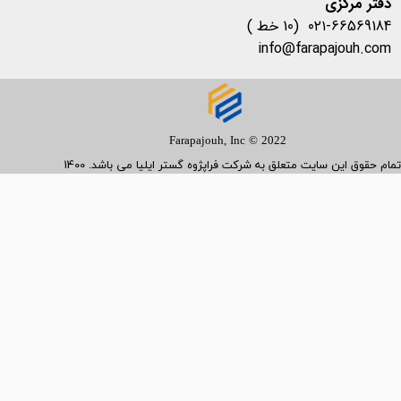
​​​​​​​دفتر مرکزی
۰۲۱-66569184 (10 خط )
info@farapajouh.com
Farapajouh, Inc © 2022