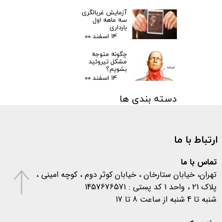
آزمایش غربالگری
سه ماهه اول
بارداری
۱۴ اسفند ۰۰
چگونه متوجه
مشکل تیروئید
بشویم؟
۱۴ اسفند ۰۰
دسته بندی ها
مقالات
(۳)
اخبار پزشکی
(۳۱)
ارتباط با ما
اخبار آزمایشگاهی
(۱۰۶)
متفرقه
(۱۳۳)
کرونا
(۵۷۷)
تماس با ما
تهران، خیابان ستارخان ، خیابان کوثر دوم ، کوچه امینی ،
پلاک 21 ، واحد 1 کد پستی : 1457676571
شنبه تا 4 شنبه از ساعت 8 تا 17