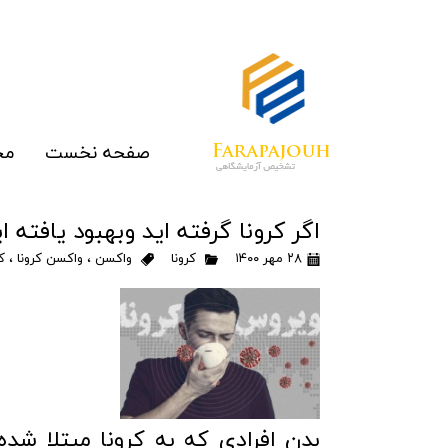
صفحه نخست
مح
الای
اگر کرونا گرفته اید وبهبود یافته 
رپ
۲۸ مهر ۱۴۰۰
کرونا
واکسن
،
واکسن کرونا
،
ک
مو
غرب
ما
تج
بدن افرادی که به کرونا مبتلا شده 