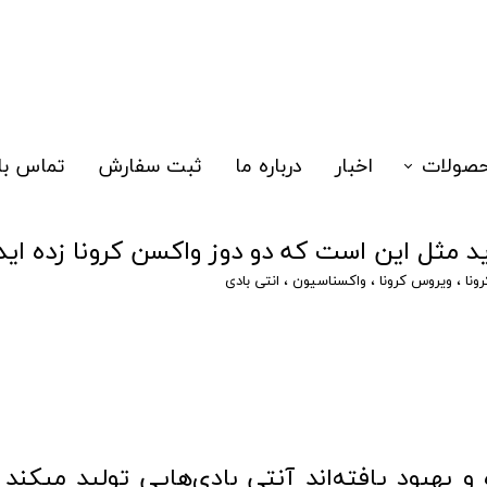
صولات
اخبار
درباره ما
ثبت سفارش
تماس با 
زا
اید مثل این است که دو دوز واکسن کرونا زده اید
یدتست
رونا
،
ویروس کرونا
،
واکسناسیون
،
انتی بادی
لکولی
الگری نوزادان
سک سه لایه
هیزات
و بهبود یافته‌اند آنتی بادی‌هایی تولید میکند 