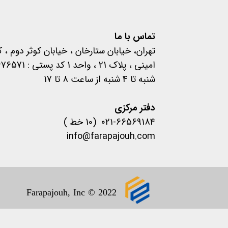
تماس با ما
تهران، خیابان ستارخان ، خیابان کوثر دوم ، 
امینی ، پلاک 21 ، واحد 1 کد پستی : 1457676571
شنبه تا 4 شنبه از ساعت 8 تا 17
​​​​​​​دفتر مرکزی
۰۲۱-66569184 (10 خط )
info@farapajouh.com
1400 .تمام حقوق این سایت 
Farapajouh, Inc © 2022