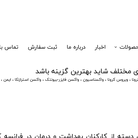
صولات
اخبار
درباره ما
ثبت سفارش
تماس با 
زا
ای مختلف شاید بهترین گزینه باشد
یدتست
رونا
،
ویروس کرونا
،
واکسناسیون
،
واکسن فایزر-بیونتک
،
واکسن استرازنکا
،
ایمن
،
لکولی
الگری نوزادان
سک سه لایه
هیزات
دسته از کارکنان بهداشت و درمان در فرانسه ک