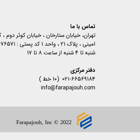
تماس با ما
تهران، خیابان ستارخان ، خیابان کوثر دوم ، 
امینی ، پلاک 21 ، واحد 1 کد پستی : 1457676571
شنبه تا 4 شنبه از ساعت 8 تا 17
​​​​​​​دفتر مرکزی
۰۲۱-66569184 (10 خط )
info@farapajouh.com
1400 .تمام حقوق این سایت 
Farapajouh, Inc © 2022