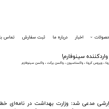
صولات
اخبار
درباره ما
ثبت سفارش
تماس با 
زا
اردکننده سینوفارم!
یدتست
ونا
،
ویروس کرونا
،
واکسناسیون
،
واکسن برکت
،
واکسن سینوفارم
لکولی
الگری نوزادان
سک سه لایه
ارشی مدعی شد: وزارت بهداشت در نامه‌ای خط
هیزات