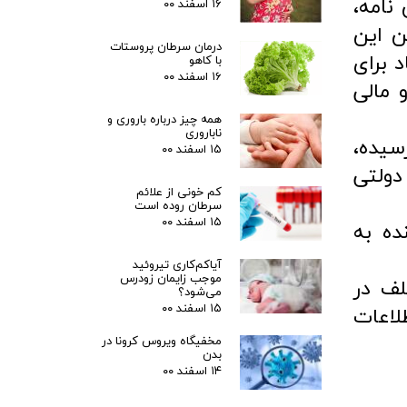
این نامه،
۱۶ اسفند ۰۰
ن این
درمان سرطان پروستات
 برای
با کاهو
۱۶ اسفند ۰۰
 مالی
همه چیز درباره باروری و
ناباروری
سیده،
۱۵ اسفند ۰۰
و دولتی
کم خونی از علائم
سرطان روده است
۱۵ اسفند ۰۰
ده به
آیاکم‌کاری تیروئید
موجب زایمان زودرس
لف در
می‌شود؟
۱۵ اسفند ۰۰
لاعات
مخفیگاه ویروس کرونا در
بدن
۱۴ اسفند ۰۰