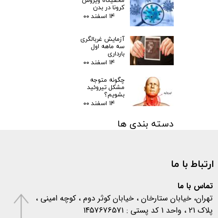
مخفیگاه ویروس
کرونا در بدن
۱۴ اسفند ۰۰
آزمایش غربالگری
سه ماهه اول
بارداری
۱۴ اسفند ۰۰
چگونه متوجه
مشکل تیروئید
بشویم؟
۱۴ اسفند ۰۰
دسته بندی ها
مقالات
(۳)
اخبار پزشکی
(۳۱)
ارتباط با ما
اخبار آزمایشگاهی
(۱۰۶)
متفرقه
(۱۳۳)
کرونا
(۵۷۷)
تماس با ما
تهران، خیابان ستارخان ، خیابان کوثر دوم ، کوچه امینی ،
پلاک 21 ، واحد 1 کد پستی : 1457676571