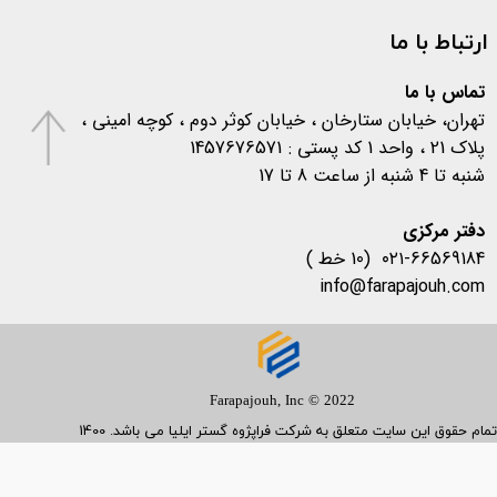
اخبار پزشکی
(۳۱)
ارتباط با ما
اخبار آزمایشگاهی
(۱۰۶)
متفرقه
(۱۳۳)
کرونا
(۵۷۷)
تماس با ما
تهران، خیابان ستارخان ، خیابان کوثر دوم ، کوچه امینی ،
پلاک 21 ، واحد 1 کد پستی : 1457676571
شنبه تا 4 شنبه از ساعت 8 تا 17
​​​​​​​دفتر مرکزی
۰۲۱-66569184 (10 خط )
info@farapajouh.com
Farapajouh, Inc © 2022