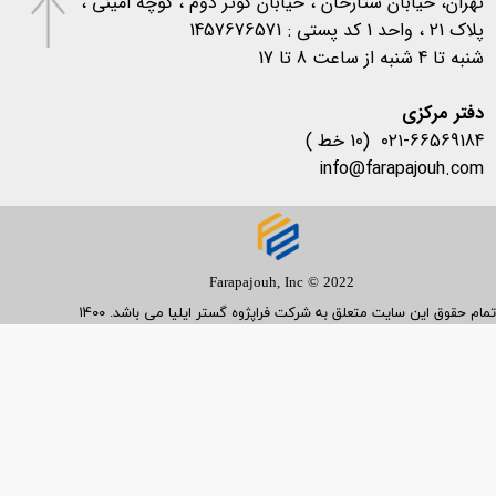
تهران، خیابان ستارخان ، خیابان کوثر دوم ، کوچه امینی ،
پلاک 21 ، واحد 1 کد پستی : 1457676571
شنبه تا 4 شنبه از ساعت 8 تا 17
​​​​​​​دفتر مرکزی
۰۲۱-66569184 (10 خط )
info@farapajouh.com
Farapajouh, Inc © 2022