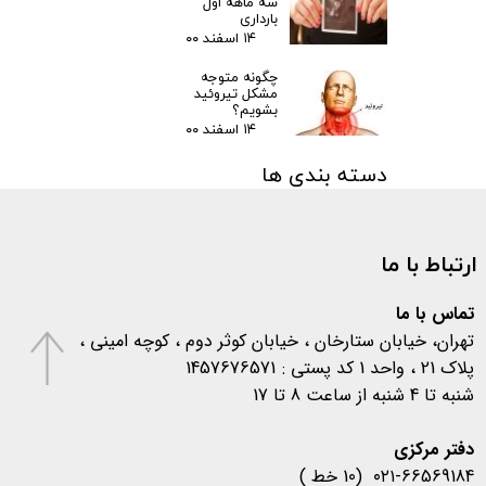
سه ماهه اول
بارداری
۱۴ اسفند ۰۰
چگونه متوجه
مشکل تیروئید
بشویم؟
۱۴ اسفند ۰۰
دسته بندی ها
مقالات
(۳)
اخبار پزشکی
(۳۱)
ارتباط با ما
اخبار آزمایشگاهی
(۱۰۶)
متفرقه
(۱۳۳)
کرونا
(۵۷۷)
تماس با ما
تهران، خیابان ستارخان ، خیابان کوثر دوم ، کوچه امینی ،
پلاک 21 ، واحد 1 کد پستی : 1457676571
شنبه تا 4 شنبه از ساعت 8 تا 17
​​​​​​​دفتر مرکزی
۰۲۱-66569184 (10 خط )