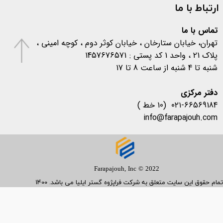
ارتباط با ما
اخبار آزمایشگاهی
(۱۰۶)
متفرقه
(۱۳۳)
کرونا
(۵۷۷)
تماس با ما
تهران، خیابان ستارخان ، خیابان کوثر دوم ، کوچه امینی ،
پلاک 21 ، واحد 1 کد پستی : 1457676571
شنبه تا 4 شنبه از ساعت 8 تا 17
​​​​​​​دفتر مرکزی
۰۲۱-66569184 (10 خط )
info@farapajouh.com
Farapajouh, Inc © 2022