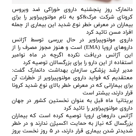
دانمارک روز پنجشنبه داروی خوراکی ضد ویروس
کرونای شرکت مرک&کو به نام مولنوپیراویر را برای
بیماران در معرض خطر نوع شدید این بیماری از جمله
افراد مسن تائید کرد
داروی مولنوپیراویر در حال بررسی توسط آژانس
داروهای اروپا (EMA) است و هنوز مجوز مصرف را از
این آژانس دریافت نکرده اگرچه در ماه نوامبر
استفاده از این دارو را برای بزرگسالان توصیه کرد
مدیر ارشد پزشکی سازمان بهداشت دانمارک گفت:
معتقدیم که فواید داروی مولنوپیراویر از خطرات آن
برای بیمارانی که در معرض خطر بالای نوع شدید کرونا
قرار دارند، بیشتر است
بریتانیا ماه قبل به عنوان نخستین کشور در جهان
داروی مولنوپیراویر را تائید کرد
آژانس داروهای اروپا توصیه کرده است که بیماران
بزرگسال که نیاز به حمایت اکسیژن ندارند و در خطر
شدیدتر شدن بیماری قرار دارند، در ۵ روز نخست بروز