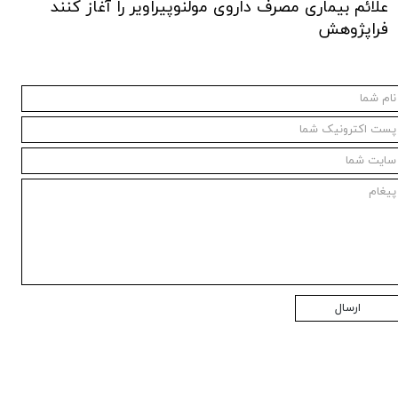
علائم بیماری مصرف داروی مولنوپیراویر را آغاز کنند
فراپژوهش
ارسال