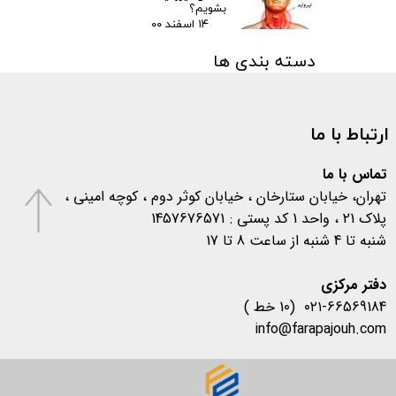
بشویم؟
۱۴ اسفند ۰۰
دسته بندی ها
مقالات
(۳)
اخبار پزشکی
(۳۱)
ارتباط با ما
اخبار آزمایشگاهی
(۱۰۶)
متفرقه
(۱۳۳)
کرونا
(۵۷۷)
تماس با ما
تهران، خیابان ستارخان ، خیابان کوثر دوم ، کوچه امینی ،
پلاک 21 ، واحد 1 کد پستی : 1457676571
شنبه تا 4 شنبه از ساعت 8 تا 17
​​​​​​​دفتر مرکزی
۰۲۱-66569184 (10 خط )
info@farapajouh.com