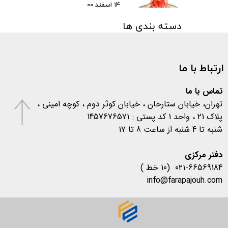
۱۴ اسفند ۰۰
دسته بندی ها
مقالات
(۳)
اخبار پزشکی
(۳۱)
ارتباط با ما
اخبار آزمایشگاهی
(۱۰۶)
متفرقه
(۱۳۳)
کرونا
(۵۷۷)
تماس با ما
تهران، خیابان ستارخان ، خیابان کوثر دوم ، کوچه امینی ،
پلاک 21 ، واحد 1 کد پستی : 1457676571
شنبه تا 4 شنبه از ساعت 8 تا 17
​​​​​​​دفتر مرکزی
۰۲۱-66569184 (10 خط )
info@farapajouh.com