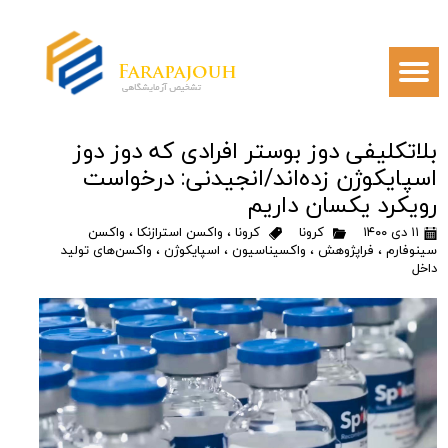
بلاتکلیفی دوز بوستر افرادی که دوز دوز
اسپایکوژن زده‌اند/انجیدنی: درخواست
رویکرد یکسان داریم
۱۱ دی ۱۴۰۰
کرونا
کرونا
،
واکسن استرازنکا
،
واکسن
سینوفارم
،
فراپژوهش
،
واکسیناسیون
،
اسپایکوژن
،
واکسن‌های تولید
داخل