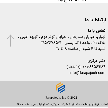
دسته بندی ها
مقالات
(۳)
اخبار پزشکی
(۳۱)
ارتباط با ما
اخبار آزمایشگاهی
(۱۰۶)
متفرقه
(۱۳۳)
کرونا
(۵۷۷)
تماس با ما
تهران، خیابان ستارخان ، خیابان کوثر دوم ، کوچه امینی ،
پلاک 21 ، واحد 1 کد پستی : 1457676571
شنبه تا 4 شنبه از ساعت 8 تا 17
​​​​​​​دفتر مرکزی
۰۲۱-66569184 (10 خط )
info@farapajouh.com
Farapajouh, Inc © 2022